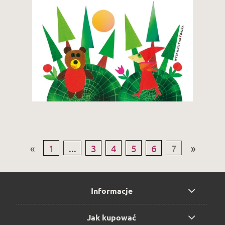
19,90 zł
Zobacz i kup
«
1
...
3
4
5
6
7
»
Informacje
Jak kupować