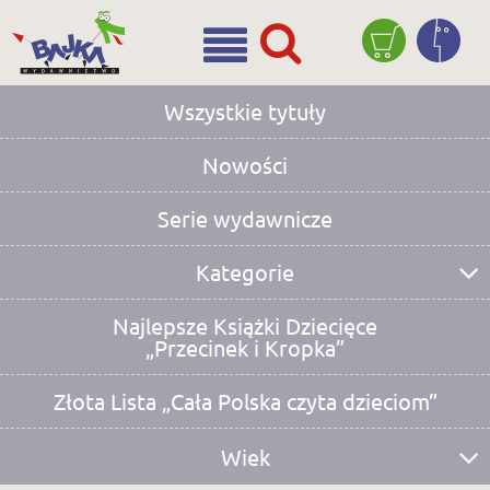
Wszystkie tytuły
Nowości
Serie wydawnicze
Kategorie
bajki prozą
bajki rymowane
wiersze
bajki terapeutyczne
powieści
detektywistyczne
edukacyjne
aktywnościowe
kartonowe
Najlepsze Książki Dziecięce
„Przecinek i Kropka”
Złota Lista „Cała Polska czyta dzieciom”
Wiek