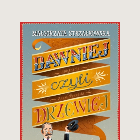
1-3
2-4
4-6
5-8
7-9
8+