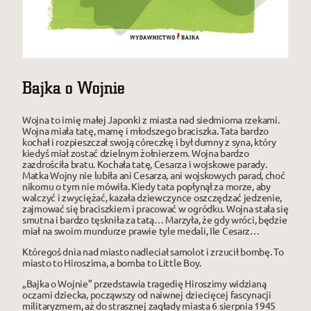
Bajka o Wojnie
Wojna to imię małej Japonki z miasta nad siedmioma rzekami.
Wojna miała tatę, mamę i młodszego braciszka. Tata bardzo
kochał i rozpieszczał swoją córeczkę i był dumny z syna, który
kiedyś miał zostać dzielnym żołnierzem. Wojna bardzo
zazdrościła bratu. Kochała tatę, Cesarza i wojskowe parady.
Matka Wojny nie lubiła ani Cesarza, ani wojskowych parad, choć
nikomu o tym nie mówiła. Kiedy tata popłynął za morze, aby
walczyć i zwyciężać, kazała dziewczynce oszczędzać jedzenie,
zajmować się braciszkiem i pracować w ogródku. Wojna stała się
smutna i bardzo tęskniła za tatą… Marzyła, że gdy wróci, będzie
miał na swoim mundurze prawie tyle medali, Ile Cesarz…
Któregoś dnia nad miasto nadleciał samolot i zrzucił bombę. To
miasto to Hiroszima, a bomba to Little Boy.
„Bajka o Wojnie” przedstawia tragedię Hiroszimy widzianą
oczami dziecka, począwszy od naiwnej dziecięcej fascynacji
militaryzmem, aż do strasznej zagłady miasta 6 sierpnia 1945