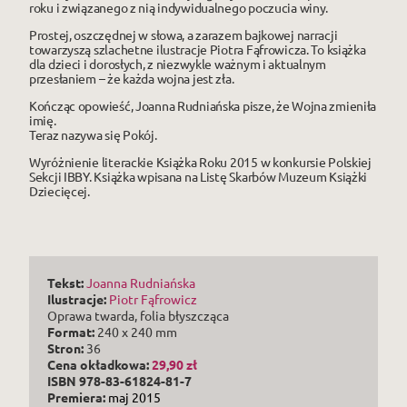
roku i związanego z nią indywidualnego poczucia winy.
Prostej, oszczędnej w słowa, a zarazem bajkowej narracji
towarzyszą szlachetne ilustracje Piotra Fąfrowicza. To książka
dla dzieci i dorosłych, z niezwykle ważnym i aktualnym
przesłaniem – że każda wojna jest zła.
Kończąc opowieść, Joanna Rudniańska pisze, że Wojna zmieniła
imię.
Teraz nazywa się Pokój.
Wyróżnienie literackie Książka Roku 2015 w konkursie Polskiej
Sekcji IBBY. Książka wpisana na Listę Skarbów Muzeum Książki
Dziecięcej.
Tekst:
Joanna Rudniańska
Ilustracje:
Piotr Fąfrowicz
Oprawa twarda, folia błyszcząca
Format:
240 x 240 mm
Stron:
36
Cena
okładkowa
:
29,90 zł
ISBN 978-83-61824-81-7
Premiera:
maj 2015