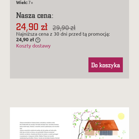
Wiek:
7+
Nasza cena:
24,90 zł
29,90 zł
Najniższa cena z 30 dni przed tą promocją:
24,90 zł
Jeżeli produkt jest sprzedawany krócej niż
Koszty dostawy
30 dni, wyświetlana jest najniższa cena od
momentu, kiedy produkt pojawił się w
sprzedaży.
Do koszyka