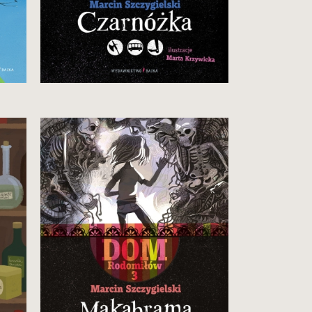
34,90 zł
Zobacz i kup
Trzeci tom serii DOM
RODOMIŁÓW Marcina
Szczygielskiego przenosi nas do
roku 1929, gdy stryj Alfons
zaginął w… Domu Kiedy Indziej.
Czy prowadzi do niego tytułowa
MAKABRAMA?