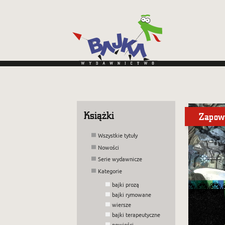
Książki
Zapow
Wszystkie tytuły
W 
Nowości
Ro
Serie wydawnicze
za
la
Kategorie
Gdz
ta
bajki prozą
pr
bajki rymowane
PO
wiersze
bajki terapeutyczne
powieści