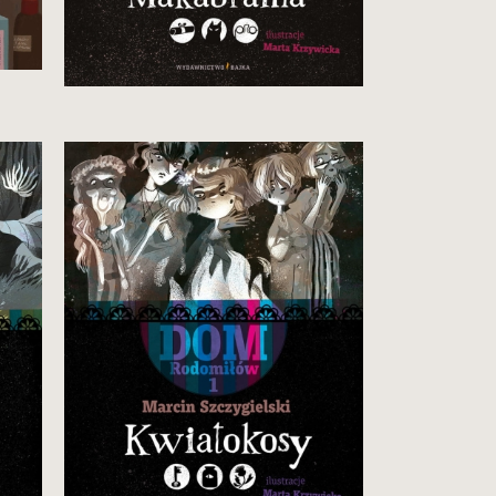
34,90 zł
Zobacz i kup
Tom pierwszy nowej
NIESAMOWITEJ serii książek
Marcina Szczygielskiego.
Witajcie w DOMU
RODOMIŁÓW, którzy potrafią
nie tylko schwytać, ale
i zawiekować na wieki rozmaite
potwory!
34,90 zł