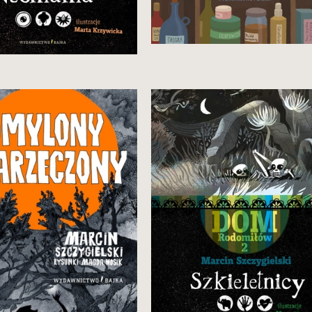
34,90 zł
34,90 zł
Zobacz i kup
Zobacz i kup
ąty tom przygód Mai i ciabci,
W drugim tomie serii Rodomiłów
którym magia zostaje
czekają wydarzenia mrożące
blokowana i poznajemy
krew w żyłach – ich dom
jpotężniejszą żyjącą
zostanie podstępnie
arownicę.
zaatakowany przez potwory,
z którymi jeszcze nigdy nie mieli
do czynienia!
danie drugie
34,90 zł