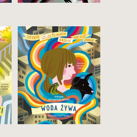
Zobacz i kup
Szczęśliwa, bo twórcza.
24,90 zł
Zobacz i kup