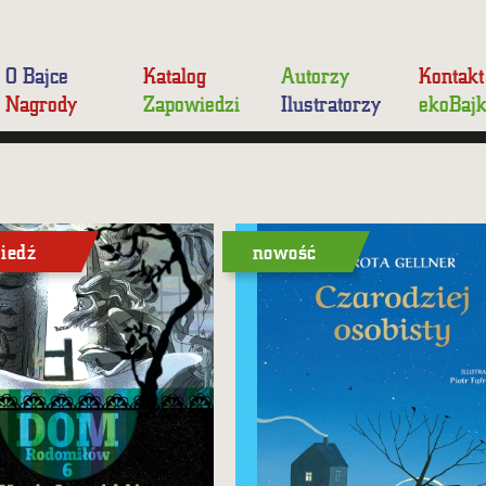
O Bajce
Katalog
Autorzy
Kontakt
Nagrody
Zapowiedzi
Ilustratorzy
ekoBaj
iedź
nowość
szóstym tomie serii
Pisane „czarodziejskim
domiłowie przesłuchują
atramentem” bajki, baśnie
mieszkującą w cioci Heli
i wiersze Doroty Gellner
tawicę, budują portal do Domu
z ilustracjami Piotra Fąfrowicza,
ie Indziej, spłacają
arcyczarodzieja magicznego
jemniczy dług i dostają dziwny
realizmu
ezent, a na koniec wkracza
ŻREKADŁO.