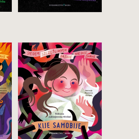
Zobacz i kup
Szczęśliwa, bo pewna siebie.
24,90 zł