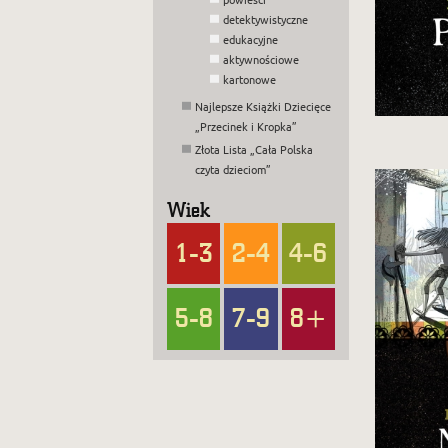
detektywistyczne
edukacyjne
aktywnościowe
kartonowe
Najlepsze Książki Dziecięce
„Przecinek i Kropka”
Złota Lista „Cała Polska
czyta dzieciom”
Wiek
1-3
2-4
4-6
W 
tr
i 
dz
5-8
7-9
8+
za
Tym
w 
się
Al