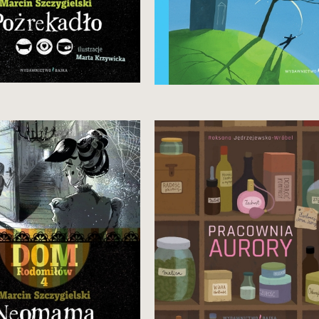
44,90 zł
Zobacz więcej
Zobacz i kup
czwartym tomie serii Hania
Kto poskleja nasze serca
afia do Domu Gdzie Indziej
w czasach, gdy już nikt niczego
spotyka jednooką duszycę Bibi,
nie reperuje…? Pięknie
ięki której poznaje
ilustrowana bajka o nadziei.
mierzchłe dzieje rodu.
czasem tu i teraz, czyli
Domu Nigdzie Indziej zjawia
 zaginiony przed stu laty stryj
fons…