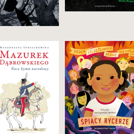
Zobacz i kup
34,90 zł
Zobacz i kup
Szczęśliwa, bo z innymi.
mpendium wiedzy o polskim
mnie. Zawiera unikatowe
grania.
 dzieci, młodzieży i dorosłych.
24,90 zł
29,90 zł