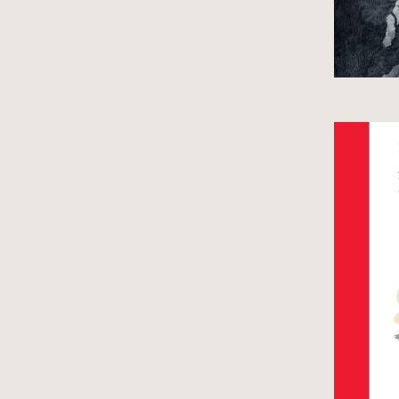
Ko
hy
na
Dla