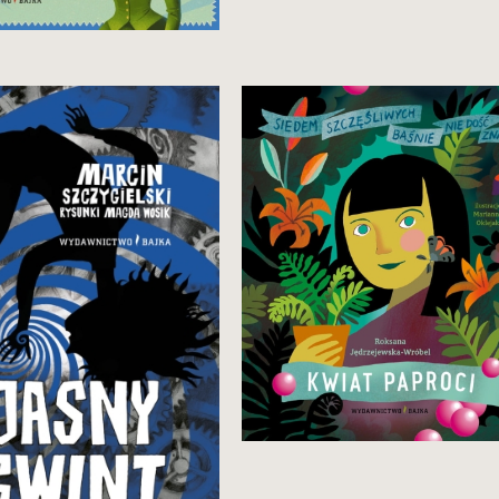
Zobacz i kup
ódmy (i ostatni) tom przygód
Szczęśliwa, bo mądra.
jki i ciabci, w którym ziemia
 trzęsie, świat staje na
owie, Monterowa rządzi,
Majka podróżuje w czasie.
24,90 zł
Zobacz i kup
34,90 zł