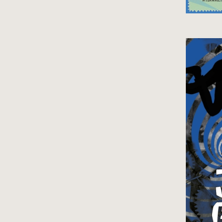
Si
Ma
się
gł
a 