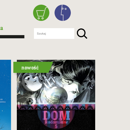
ka
nowość
W piątym tomie serii Rodomiłom
trafia się podejrzane zlecenie.
Sprawa okazuje się śmierdząca!
Hania z mamą próbują wrócić
z zamierzchłej przeszłości.
Tymczasem w ich domu panoszy
się neomama – okrutny borborak
– i coś knuje…