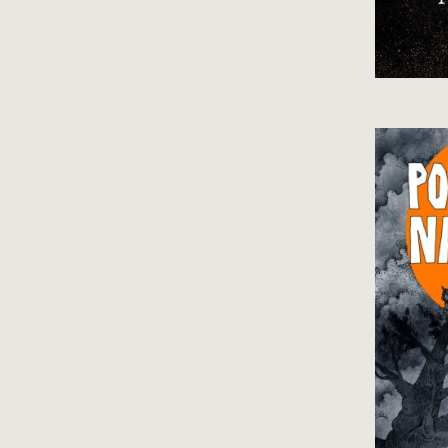
Pi
w 
za
na
cz
Wy