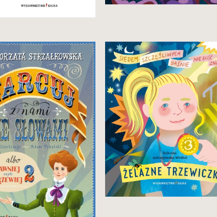
Zobacz i kup
Zobacz i kup
uga część (jeszcze
Szczęśliwa, bo wytrwała.
ekawsza!) książki „Dawniej,
yli drzewiej”. Tym razem
torka z iście detektywistyczną
ją tropi pochodzenie, historię
zaskakujące przemiany słów
naszym języku.
24,90 zł
Zobacz i kup
34,90 zł