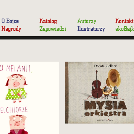
O Bajce
Katalog
Autorzy
Kontakt
Nagrody
Zapowiedzi
Ilustratorzy
ekoBaj
Zbzikowani bohaterowie,
zwariowane historie,
łna uroku bajka dla
zaskakujące puenty oraz
eśmiałych (dużych i małych).
świetne rymy Doroty Gellner
opracowaniu graficznym
i genialne ilustracje Emilii
strza Pawlaka!
Dziubak!
kład wyczerpany
Nakład wyczerpany