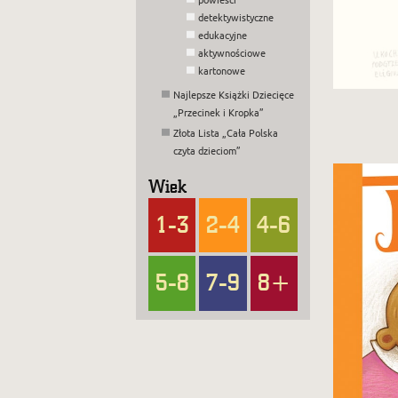
detektywistyczne
edukacyjne
aktywnościowe
kartonowe
Najlepsze Książki Dziecięce
„Przecinek i Kropka”
Złota Lista „Cała Polska
czyta dzieciom”
Wiek
1-3
2-4
4-6
Tr
ry
pi
5-8
7-9
8+
wi
w 