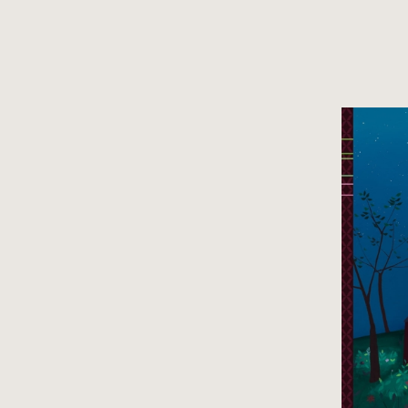
Pi
Fą
wi
Ma
Dl