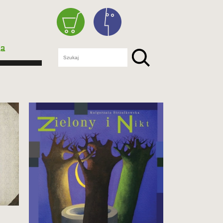
ka
Pięknie ilustrowana bajka, która
pomaga pokonać lęk przed
nieznanym.