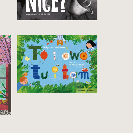
29,90 zł
Zobacz i kup
Pierwsza książka małego
człowieka. Do wspólnego
czytania, oglądania
i rozmawiania.
29,90 zł
Zobacz i kup