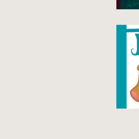
Pi
ry
row
wi
be