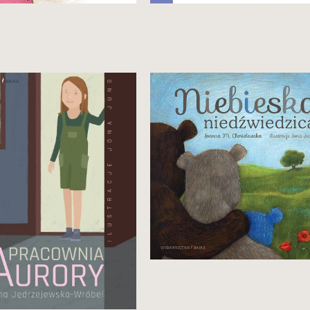
kład wyczerpany
Jedna z najpiękniejszych książek
o tolerancji, jakie kiedykolwiek
napisano dla dzieci.
Wznowienie.
29,90 zł
Zobacz i kup