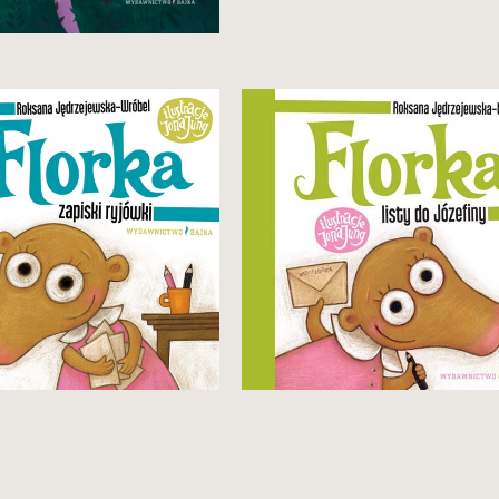
Zobacz i kup
ąty tom przygód sympatycznej
Drugi tom przygód sympatycznej
jówki (nauka jazdy na
ryjówki (w domu Florki pojawia
erze, dzielenie się z innymi,
się dziwne zjawisko zwane
zyta u dentysty, obcy, branie
młodszym rodzeństwem).
z pytania).
29,90 zł
29,90 zł
Zobacz i kup
Zobacz i kup