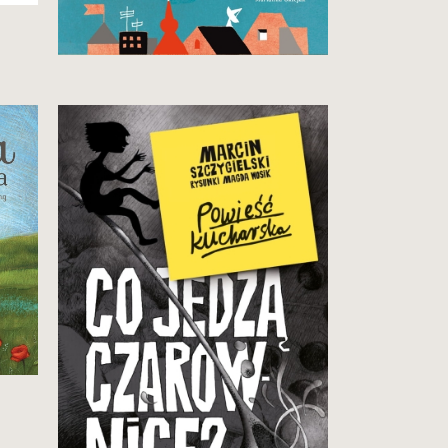
29,90 zł
Zobacz i kup
Szósty tom przygód młodziutkiej
czarownicy to najprawdziwsza
powieść kucharska, w której
Majka gotuje w towarzystwie
starych i nowych magicznych
znajomych.