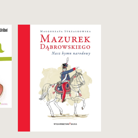
Kompendium wiedzy o polskim
hymnie. Zawiera unikatowe
nagrania.
Dla dzieci, młodzieży i dorosłych.
29,90 zł
Zobacz i kup