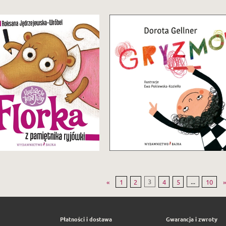
Rymowane anegdoty „z życia
i twórczości” kilkuletniego
znajemy Florkę, jej rodzinę,
pasjonata ekspresyjnych
zyjaciół i sąsiadów z Ryjewa.
rysunków.
29,90 zł
29,90 zł
Zobacz i kup
Zobacz i kup
«
1
2
3
4
5
...
10
Płatności i dostawa
Gwarancja i zwroty