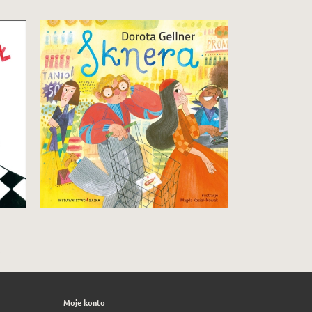
Zbiór zabawnych historyjek
o tym, że skąpstwo się po prostu
nie opłaca!
29,90 zł
Zobacz i kup
»
Moje konto