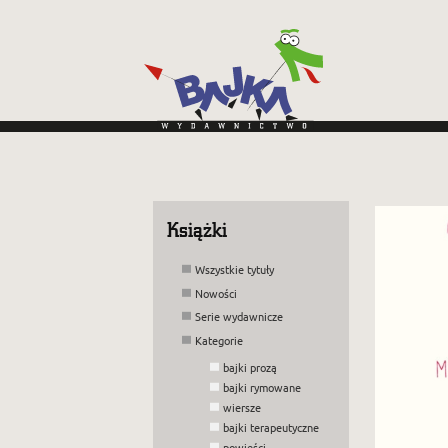
Książki
Wszystkie tytuły
Nowości
Pe
Serie wydawnicze
ni
W 
Kategorie
Mi
bajki prozą
Na
bajki rymowane
wiersze
bajki terapeutyczne
powieści