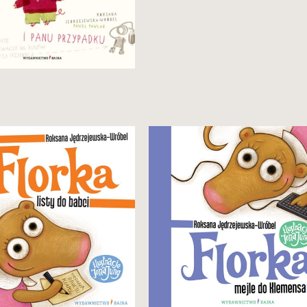
zeci tom przygód sympatycznej
Czwarty tom przygód
jówki (wakacje nad morzem,
sympatycznej ryjówki (pobyt
erwszy dzień w przedszkolu,
w szpitalu, prawdziwi i fałszywi
zyta w teatrze, zakupy
przyjaciele, kłamstwo).
markecie, lalka Barbara).
29,90 zł
29,90 zł
Zobacz i kup
Zobacz i kup