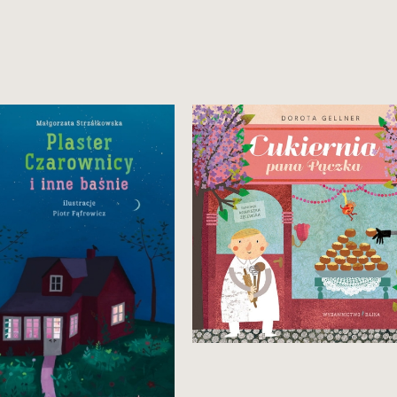
Osiemnaście historyjek palce
lizać, w tym aż cztery
ęknie ilustrowany przez Piotra
kryminalne! Smakołyk dla
frowicza zbiór „bajek na jeden
przedszkolaków, rodziców
eczór” pióra znakomitej
i dziadków!
łgorzaty Strzałkowskiej.
a małych i dużych.
29,90 zł
Zobacz i kup
29,90 zł