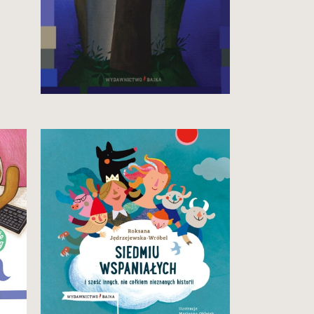
29,90 zł
Zobacz i kup
Bestseller! Zbiór bajek na
motywach klasycznych,
poruszających problemy
współczesnych dzieci.