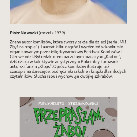
Piotr Nowacki
(rocznik 1979)
Znany autor komiksów, które tworzy także dla dzieci (seria „Miś
Zbyś na tropie”). Laureat kilku nagród i wyróżnień w konkursie
organizowanym przez Międzynarodowy Festiwal Komiksów i
Gier w Łodzi. Był redaktorem naczelnym magazynu „Karton”,
dziś działa w kolektywie artystycznym Pokembry i prowadzi
autorski fanzin „Klops”. Oprócz komiksów ilustruje też
czasopisma dziecięce, podręczniki szkolne i książki dla młodych
czytelników. Słucha rapu i wychowuje dwójkę szkrabów.