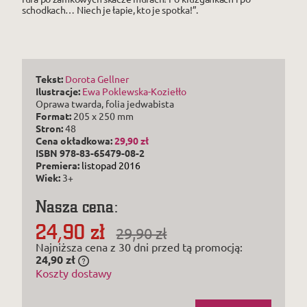
schodkach… Niech je łapie, kto je spotka!”.
Tekst:
Dorota Gellner
Ilustracje:
Ewa Poklewska-Koziełło
Oprawa twarda, folia jedwabista
Format:
205 x 250 mm
Stron:
48
Cena
okładkowa
:
29,90 zł
ISBN 978-83-65479-08-2
Premiera:
listopad 2016
Wiek:
3+
Nasza cena:
24,90 zł
29,90 zł
Najniższa cena z 30 dni przed tą promocją:
24,90 zł
Jeżeli produkt jest sprzedawany krócej niż
Koszty dostawy
30 dni, wyświetlana jest najniższa cena od
momentu, kiedy produkt pojawił się w
sprzedaży.