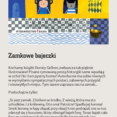
Zamkowe bajeczki
Kochamy książki Doroty Gellner, zwłaszcza tak pięknie
ilustrowane! Pisane rymowaną prozą historyjki same wpadają
w ucho! No i ten pyszny humor! Autorka nie ma sobie równych
w wymyślaniu sympatycznych postaci, zabawnych przygód
i niezwykłych miejsc. Tym razem zaprasza nas na zamek...
Posłuchajcie tylko:
„To jest zamek. Z królem w środku. Z wieżą, która ma sto
schodków. I z królewną. Oto ona! Patrzcie! Spadła jej korona!
Smok koronę w łapy złapał, przy okazji tron podrapał, nos w nos
zderzył się z kocurem, który dźwigał bajek furę. Teraz bajek cała
fura po zamkowych skacze murach! Po krużgankach i po