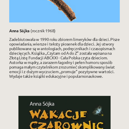
Anna Sójka
(rocznik 1968)
Zadebiutowała w 1990 roku zbiorem limeryków dla dzieci. Pisze
opowiadania, wiersze i teksty piosenek dla dzieci. Jej utwory
publikowane są w antologiach, podręcznikach i czasopismach
dziecięcych. Książka „Czytam od A do Z” została wpisana na
Złotą Listę Fundacji ABCXXI - Cała Polska czyta dzieciom.
Autorka w mądry, a zarazem łagodny i pełen humoru sposób
pomaga małym czytelnikom zrozumieć skomplikowany świat
emocji i z dużym wyczuciem „promuje” pozytywne wartości.
Wydaje także książki edukacyjne i popularnonaukowe.