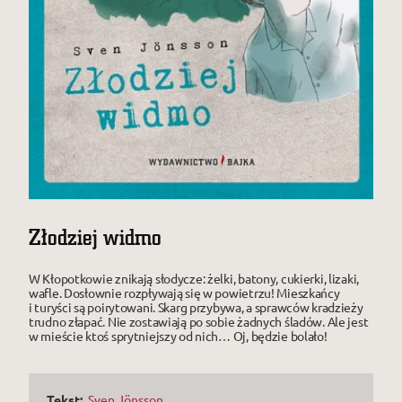
Złodziej widmo
W Kłopotkowie znikają słodycze: żelki, batony, cukierki, lizaki,
wafle. Dosłownie rozpływają się w powietrzu! Mieszkańcy
i turyści są poirytowani. Skarg przybywa, a sprawców kradzieży
trudno złapać. Nie zostawiają po sobie żadnych śladów. Ale jest
w mieście ktoś sprytniejszy od nich… Oj, będzie bolało!
Tekst:
Sven Jönsson