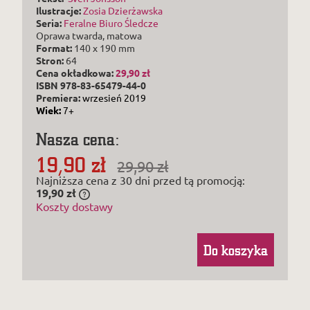
Ilustracje:
Zosia Dzierżawska
Seria:
Feralne Biuro Śledcze
Oprawa twarda, matowa
Format:
140 x 190 mm
Stron:
64
Cena okładkowa:
29,90 zł
ISBN 978-83-65479-44-0
Premiera:
wrzesień 2019
Wiek:
7+
Nasza cena:
19,90 zł
29,90 zł
Najniższa cena z 30 dni przed tą promocją:
19,90 zł
Jeżeli produkt jest sprzedawany krócej niż
Koszty dostawy
30 dni, wyświetlana jest najniższa cena od
momentu, kiedy produkt pojawił się w
sprzedaży.
Do koszyka