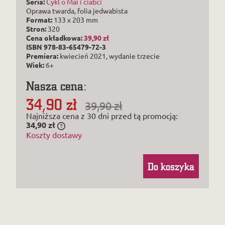
Seria:
Cykl o Mai i ciabci
Oprawa twarda, folia jedwabista
Format:
133 x 203 mm
Stron:
320
Cena
okładkowa
:
39,90 zł
ISBN 978-83-65479-72-3
Premiera:
kwiecień 2021, wydanie trzecie
Wiek:
6+
Nasza cena:
34,90 zł
39,90 zł
Najniższa cena z 30 dni przed tą promocją:
34,90 zł
Jeżeli produkt jest sprzedawany krócej niż
Koszty dostawy
30 dni, wyświetlana jest najniższa cena od
momentu, kiedy produkt pojawił się w
sprzedaży.
Do koszyka