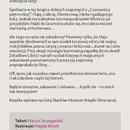
zniknięcia Niny!
Spotkacie w tej książce dobrych znajomych z „Czarownicy
piętro niżej”: Maję, ciabcię, Monterową, Marka i gadającego
kota. Jednak nie zabraknie też niespodzianek! Wkrótce po
przyjeździe Majki do Szczecina okaże się, że ciabcia nie jest
staruszką, a Monterowa…
Ale tego na razie nie zdradzimy! Powiemy tylko, że Maja
wpadnie (dosłownie!) w sam środek toczonej od stu lat wojny
motylołaków, pozna carycę, cesarza i króla oraz... stanie na czele
rewolucji. Przy okazji rozwiąże kryminalną zagadkę (ktoś ukradł
Zdradliwe Lilie!) i natrafi na ślad kolejnych magicznych
wskazówek pozostawionych przez jej zaginioną
prapraprababcię Ninę…
Uff, sporo jak na jedne, nawet przedłużone zimowe ferie, a to
i tak zaledwie część tej historii.
Będzie strasznie, zabawnie i ciekawie… A jeśli nie – to niech
nas larwa pożre!
Książka wpisana na Listę Skarbów Muzeum Książki Dziecięcej.
Tekst:
Marcin Szczygielski
Ilustracje:
Magda Wosik