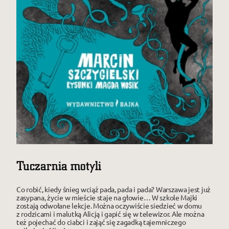
Tuczarnia motyli
Co robić, kiedy śnieg wciąż pada, pada i pada? Warszawa jest już
zasypana, życie w mieście staje na głowie… W szkole Majki
zostają odwołane lekcje. Można oczywiście siedzieć w domu
z rodzicami i malutką Alicją i gapić się w telewizor. Ale można
też pojechać do ciabci i zająć się zagadką tajemniczego