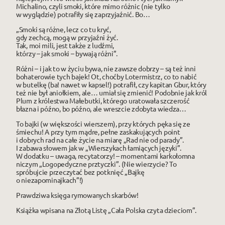
Michalino, czyli smoki, które mimo różnic (nie tylko
w wyglądzie) potrafiły się zaprzyjaźnić. Bo…
„Smoki są różne, lecz co tu kryć,
gdy zechcą, mogą w przyjaźni żyć.
Tak, moi mili, jest także z ludźmi,
którzy – jak smoki – bywają różni”.
Różni – i jak to w życiu bywa, nie zawsze dobrzy – są też inni
bohaterowie tych bajek! Ot, choćby Lotermistrz, co to nabić
w butelkę (ba! nawet w kapsel!) potrafił, czy kapitan Gbur, który
też nie był aniołkiem, ale… umiał się zmienić! Podobnie jak król
Plum z królestwa Małebutki, którego uratowała szczerość
błazna i późno, bo późno, ale wreszcie zdobyta wiedza…
To bajki (w większości wierszem), przy których pęka się ze
śmiechu! A przy tym mądre, pełne zaskakujących point
i dobrych rad na całe życie na miarę „Rad nie od parady”.
I zabawa słowem jak w „Wierszykach łamiących języki”.
W dodatku – uwaga, recytatorzy! – momentami karkołomna
niczym „Logopedyczne prztyczki”. (Nie wierzycie? To
spróbujcie przeczytać bez potknięć „Bajkę
o niezapominajkach”!)
Prawdziwa księga rymowanych skarbów!
Książka wpisana na Złotą Listę „Cała Polska czyta dzieciom”.