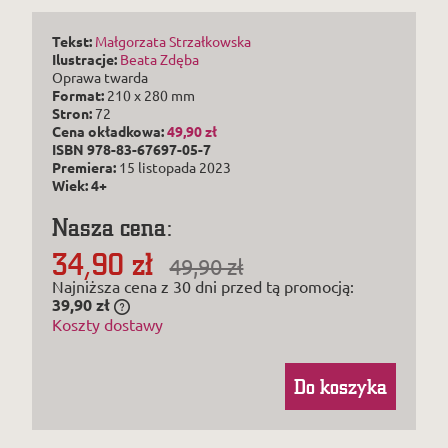
Tekst:
Małgorzata Strzałkowska
Ilustracje:
Beata Zdęba
Oprawa twarda
Format:
210 x 280 mm
Stron:
72
Cena okładkowa:
49,90 zł
ISBN 978-83-
67697-05-7
Premiera:
15 listopada 2023
Wiek: 4+
Nasza cena:
34,90 zł
49,90 zł
Najniższa cena z 30 dni przed tą promocją:
39,90 zł
Jeżeli produkt jest sprzedawany krócej niż
Koszty dostawy
30 dni, wyświetlana jest najniższa cena od
momentu, kiedy produkt pojawił się w
sprzedaży.
Do koszyka