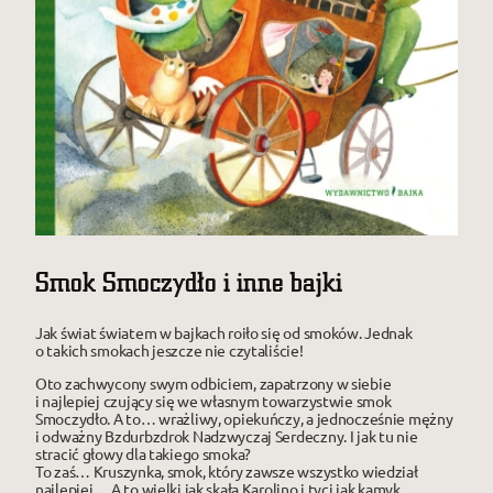
Smok Smoczydło i inne bajki
Jak świat światem w bajkach roiło się od smoków. Jednak
o takich smokach jeszcze nie czytaliście!
Oto zachwycony swym odbiciem, zapatrzony w siebie
i najlepiej czujący się we własnym towarzystwie smok
Smoczydło. A to… wrażliwy, opiekuńczy, a jednocześnie mężny
i odważny Bzdurbzdrok Nadzwyczaj Serdeczny. I jak tu nie
stracić głowy dla takiego smoka?
To zaś… Kruszynka, smok, który zawsze wszystko wiedział
najlepiej… A to wielki jak skała Karolino i tyci jak kamyk