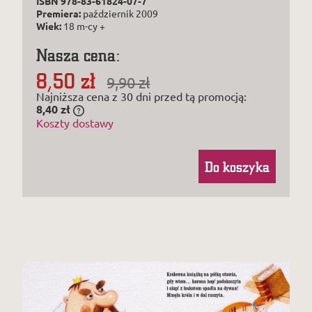
ISBN 978-83-61824-07-7
Premiera:
październik 2009
Wiek:
18 m-cy +
Nasza cena:
8,50 zł
9,90 zł
Najniższa cena z 30 dni przed tą promocją:
8,40 zł
Jeżeli produkt jest sprzedawany krócej niż
Koszty dostawy
30 dni, wyświetlana jest najniższa cena od
momentu, kiedy produkt pojawił się w
sprzedaży.
Do koszyka