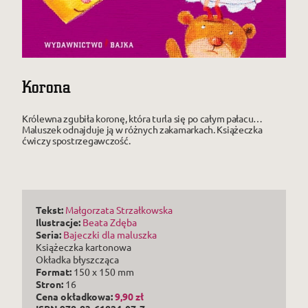
Korona
Królewna zgubiła koronę, która turla się po całym pałacu…
Maluszek odnajduje ją w różnych zakamarkach. Książeczka
ćwiczy spostrzegawczość.
Tekst:
Małgorzata Strzałkowska
Ilustracje:
Beata Zdęba
Seria:
Bajeczki dla maluszka
Książeczka kartonowa
Okładka błyszcząca
Format:
150 x 150 mm
Stron:
16
Cena
okładkowa
:
9,90 zł