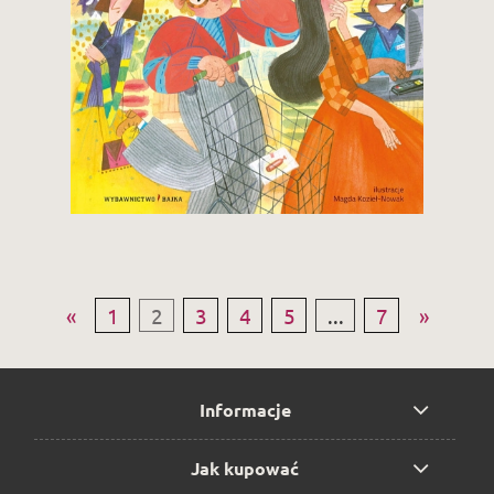
29,90 zł
Zobacz i kup
«
1
2
3
4
5
...
7
»
Informacje
Jak kupować