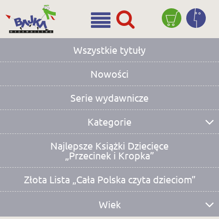
Wszystkie tytuły
Nowości
Serie wydawnicze
Kategorie
bajki prozą
bajki rymowane
wiersze
bajki terapeutyczne
powieści
detektywistyczne
edukacyjne
aktywnościowe
kartonowe
Najlepsze Książki Dziecięce
„Przecinek i Kropka”
Złota Lista „Cała Polska czyta dzieciom”
Wiek